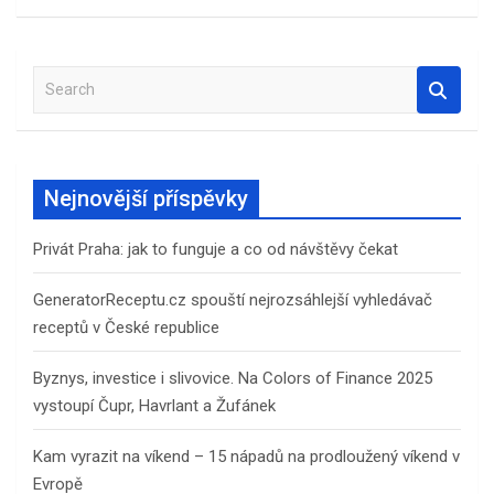
S
e
a
r
c
Nejnovější příspěvky
h
Privát Praha: jak to funguje a co od návštěvy čekat
GeneratorReceptu.cz spouští nejrozsáhlejší vyhledávač
receptů v České republice
Byznys, investice i slivovice. Na Colors of Finance 2025
vystoupí Čupr, Havrlant a Žufánek
Kam vyrazit na víkend – 15 nápadů na prodloužený víkend v
Evropě