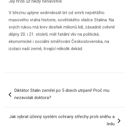
Její hrob už nikdy nenavštívil.
V březnu uplyne sedmdesát let od smrti největšího
masového vraha historie, sovětského vládce Stalina. Na
svých rukou má krev desítek milionů lidí, zásadně ovlivnil
dějiny 20. i 21. století, měl fatální vliv na politické,
ekonomické i sociální směřování Československa, na
izolaci naší země, trvající několik dekád.
Navigace
Diktátor Stalin zemřel po 5 dnech utrpení! Proč mu
pro
nezavolali doktora?
příspěvek
Jak vybrat účinný systém ochrany střechy proti sněhu a
ledu