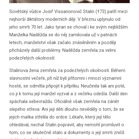
Sovětský vůdce Josif Vissarionovič Stalin (†73) patří mezi
nejhorší diktátory moderních ději. V březnu uplynulo od
jeho smrti 70 let. Jako tyran se choval i ke svým nejbližším.
Manželka Naděžda se do něj zamilovala už v patnácti
letech, manželství však začalo znásilněním a později
přicházely další problémy. Naděžda zemřela za velmi
podezřelých okolností.
Stalinova žena zemřela za podezřelých okolností. Během
slavnostní večeře, při níž byli přítomni i mnozí významní
hosté, se odmítla připojit k přípitku. Neučinila tak ani poté,
co ji k tomu její manžel vyzval a z večírku odešla. Další den
spáchala sebevraždu. Oficiálně však zemřela na zánět
slepého střeva. Ani její děti dlouho nevěděly o tom, že se
jejich matka střelila do srdce. Lékaře, který její tělo
ohledával, nechal Stalin popravit, aby nemohl promluvit o
tom, co se skutečně stalo a dokumenty o její smrti zničil.