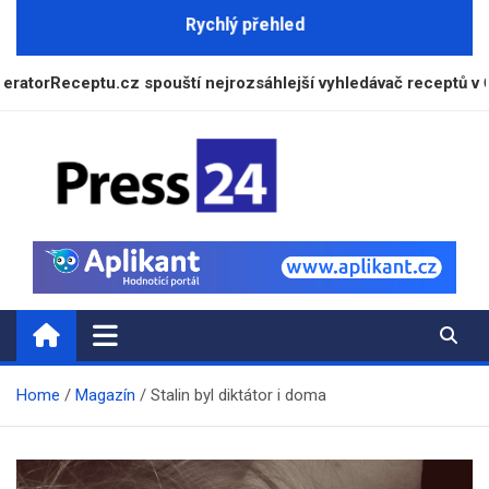
Skip
Rychlý přehled
to
content
ceptu.cz spouští nejrozsáhlejší vyhledávač receptů v České r
Press24.cz
Zpravodajský a informační portál
Home
Magazín
Stalin byl diktátor i doma