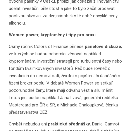
ovocné pálenky v Česku, přiblíží, jak dokázal z lihovarnictví
udělat investiční příležitost a jaké to bylo začít prodávat
poctivou slivovici za dvojnásobek v té době obvyklé ceny
alkoholu.
Women power, kryptoměny i tipy pro praxi
Osmý ročník Colors of Finance přinese
panelové diskuze
,
ve kterých se budou odborníci věnovat například
kryptoměnám, investiční strategii pro turbulentní časy nebo
fondům kvalifikovaných investorů. Řeč bude rovněž o
investicích do nemovitostí, životním pojištění či úspěšném
řízení broker poolu. V debatě Women Power se setkají
pozoruhodné ženy, které mají odvahu vést a sílu měnit.
Letos jimi budou například Jana Lvová, generální ředitelka
Mastercard pro ČR a SR, a Michaela Chaloupková, členka
představenstva ČEZ.
Chybět nebudou ani
praktické přednášky.
Daniel Gamrot