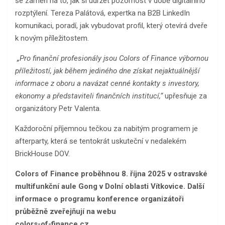
se zaměří na to, jak si udržet pozornost v době digitálního
rozptýlení. Tereza Palátová, expertka na B2B LinkedIn
komunikaci, poradí, jak vybudovat profil, který otevírá dveře
k novým příležitostem.
„Pro finanční profesionály jsou Colors of Finance výbornou
příležitostí, jak během jediného dne získat nejaktuálnější
informace z oboru a navázat cenné kontakty s investory,
ekonomy a představiteli finančních institucí,“
upřesňuje za
organizátory Petr Valenta.
Každoroční příjemnou tečkou za nabitým programem je
afterparty, která se tentokrát uskuteční v nedalekém
BrickHouse DOV.
Colors of Finance proběhnou 8. října 2025 v ostravské
multifunkční aule Gong v Dolní oblasti Vítkovice. Další
informace o programu konference organizátoři
průběžně zveřejňují na webu
colors-of-finance.cz.