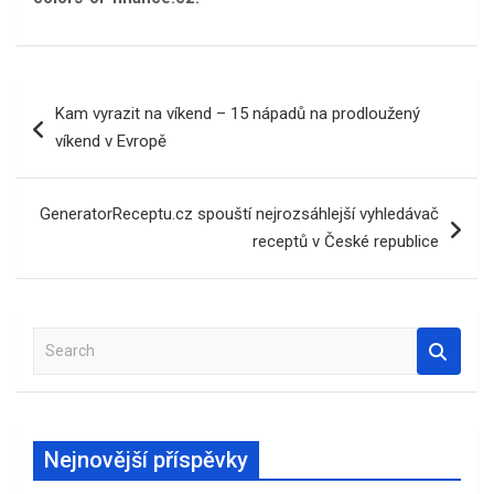
Navigace
Kam vyrazit na víkend – 15 nápadů na prodloužený
pro
víkend v Evropě
příspěvek
GeneratorReceptu.cz spouští nejrozsáhlejší vyhledávač
receptů v České republice
S
e
a
r
c
Nejnovější příspěvky
h