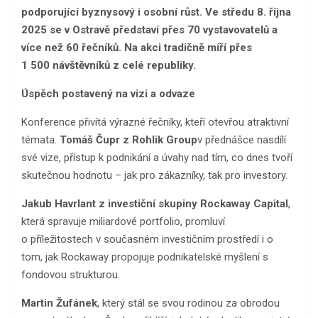
podporující byznysový i osobní růst. Ve středu 8. října
2025 se v Ostravě představí přes 70 vystavovatelů a
více než 60 řečníků. Na akci tradičně míří přes
1 500 návštěvníků z celé republiky.
Úspěch postavený na vizi a odvaze
Konference přivítá výrazné řečníky, kteří otevřou atraktivní
témata.
Tomáš Čupr z Rohlik Group
v přednášce nasdílí
své vize, přístup k podnikání a úvahy nad tím, co dnes tvoří
skutečnou hodnotu – jak pro zákazníky, tak pro investory.
Jakub Havrlant z investiční skupiny Rockaway Capital
,
která spravuje miliardové portfolio, promluví
o příležitostech v současném investičním prostředí i o
tom, jak Rockaway propojuje podnikatelské myšlení s
fondovou strukturou.
Martin Žufánek
, který stál se svou rodinou za obrodou