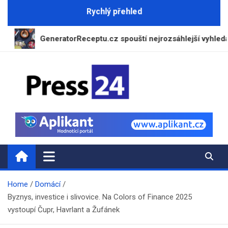
Skip
Rychlý přehled
to
content
GeneratorReceptu.cz spouští nejrozsáhlejší vyhledávač rece
Press24.cz
Zpravodajský a informační portál
Home
Domácí
Byznys, investice i slivovice. Na Colors of Finance 2025
vystoupí Čupr, Havrlant a Žufánek