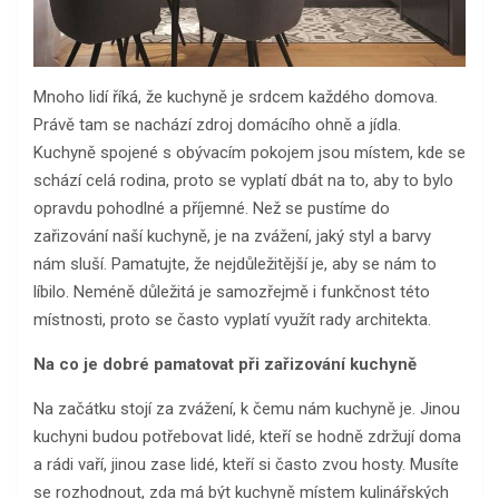
Mnoho lidí říká, že kuchyně je srdcem každého domova.
Právě tam se nachází zdroj domácího ohně a jídla.
Kuchyně spojené s obývacím pokojem jsou místem, kde se
schází celá rodina, proto se vyplatí dbát na to, aby to bylo
opravdu pohodlné a příjemné. Než se pustíme do
zařizování naší kuchyně, je na zvážení, jaký styl a barvy
nám sluší. Pamatujte, že nejdůležitější je, aby se nám to
líbilo. Neméně důležitá je samozřejmě i funkčnost této
místnosti, proto se často vyplatí využít rady architekta.
Na co je dobré pamatovat při zařizování kuchyně
Na začátku stojí za zvážení, k čemu nám kuchyně je. Jinou
kuchyni budou potřebovat lidé, kteří se hodně zdržují doma
a rádi vaří, jinou zase lidé, kteří si často zvou hosty. Musíte
se rozhodnout, zda má být kuchyně místem kulinářských