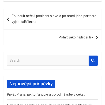
Navigace
Foucault neřekl poslední slovo a po smrti jeho partnera
pro
vyjde další kniha
příspěvek
Pohyb jako nejlepší lék
S
e
a
r
c
Nejnovější příspěvky
h
Privát Praha: jak to funguje a co od návštěvy čekat