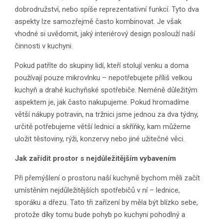
dobrodružství, nebo spíše reprezentativní funkcí. Tyto dva
aspekty lze samozřejmě často kombinovat. Je však
vhodné si uvědomit, jaký interiérový design poslouží naší
činnosti v kuchyni.
Pokud patříte do skupiny lidí, kteří stolují venku a doma
používají pouze mikrovlnku – nepotřebujete příliš velkou
kuchyň a drahé kuchyňské spotřebiče. Neméně důležitým
aspektem je, jak často nakupujeme. Pokud hromadíme
větší nákupy potravin, na tržnici jsme jednou za dva týdny,
určitě potřebujeme větší lednici a skříňky, kam můžeme
uložit těstoviny, rýži, konzervy nebo jiné užitečné věci.
Jak zařídit prostor s nejdůležitějším vybavením
Při přemýšlení o prostoru naší kuchyně bychom měli začít
umístěním nejdůležitějších spotřebičů v ní – lednice,
sporáku a dřezu. Tato tři zařízení by měla být blízko sebe,
protože díky tomu bude pohyb po kuchyni pohodlný a