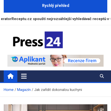
Skip
Rychlý přehled
to
content
ceptu.cz spouští nejrozsáhlejší vyhledávač receptů v České re
Press24.cz
Zpravodajský a informační portál
Home
Magazín
Jak zařídit dokonalou kuchyni