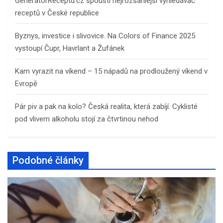
GeneratorReceptu.cz spouští nejrozsáhlejší vyhledávač
receptů v České republice
Byznys, investice i slivovice. Na Colors of Finance 2025
vystoupí Čupr, Havrlant a Žufánek
Kam vyrazit na víkend – 15 nápadů na prodloužený víkend v
Evropě
Pár piv a pak na kolo? Česká realita, která zabíjí. Cyklisté
pod vlivem alkoholu stojí za čtvrtinou nehod
Podobné články