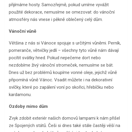
přijímáme hosty. Samozřejmě, pokud umíme vyvážit
použité dekorace, nemusíme se omezovat: do vánoční
atmosféry nás vnese i pěkně oblečený celý dům.
Vánoční vůně
Většina z nás si Vánoce spojuje s určitými vůněmi. Perník,
pomeranče, větvičky jedlí – všechny tyto vůně nám dávají
pocítit svátky hned. Pokud nepečeme dort nebo
nezdobíme živý vánoční stromeček, nemusíme se bát.
Dnes už bez problémů koupíme vonné oleje, jejichž vůně
připomíná vůně Vánoc. Vsadit můžete i na dekorativní
svíčky, které po zapálení voní po skořici, hřebíčku nebo
kardamonu.
Ozdoby mimo dům
Zvyk zdobit exteriér našich domovů lampami k nám přišel
ze Spojených států. Češi si dnes také stále častěji věší na