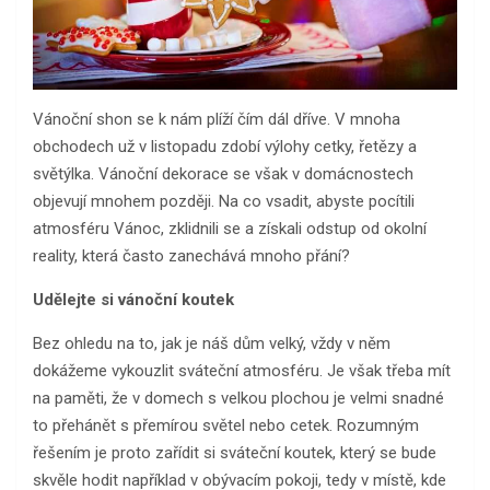
Vánoční shon se k nám plíží čím dál dříve. V mnoha
obchodech už v listopadu zdobí výlohy cetky, řetězy a
světýlka. Vánoční dekorace se však v domácnostech
objevují mnohem později. Na co vsadit, abyste pocítili
atmosféru Vánoc, zklidnili se a získali odstup od okolní
reality, která často zanechává mnoho přání?
Udělejte si vánoční koutek
Bez ohledu na to, jak je náš dům velký, vždy v něm
dokážeme vykouzlit sváteční atmosféru. Je však třeba mít
na paměti, že v domech s velkou plochou je velmi snadné
to přehánět s přemírou světel nebo cetek. Rozumným
řešením je proto zařídit si sváteční koutek, který se bude
skvěle hodit například v obývacím pokoji, tedy v místě, kde