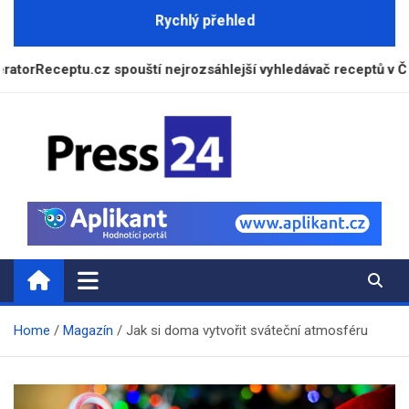
Skip
Rychlý přehled
to
content
ptu.cz spouští nejrozsáhlejší vyhledávač receptů v České repu
Press24.cz
Zpravodajský a informační portál
Home
Magazín
Jak si doma vytvořit sváteční atmosféru