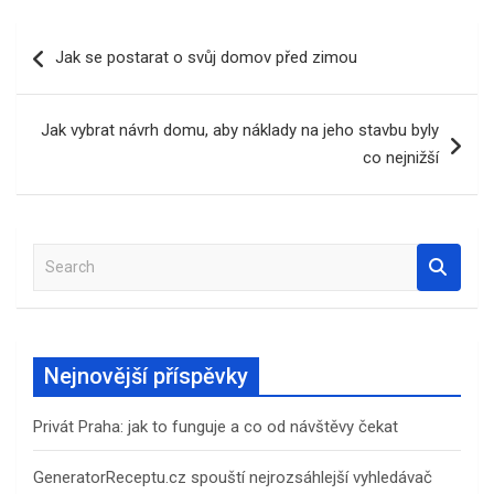
Navigace
Jak se postarat o svůj domov před zimou
pro
příspěvek
Jak vybrat návrh domu, aby náklady na jeho stavbu byly
co nejnižší
S
e
a
r
c
Nejnovější příspěvky
h
Privát Praha: jak to funguje a co od návštěvy čekat
GeneratorReceptu.cz spouští nejrozsáhlejší vyhledávač