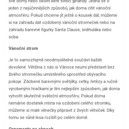
své domy nebo okolní keře svítící girlandy. Jedná se o
jeden z nejúčinnějších způsobů, jak doma cítit vánoční
atmosféru. Pokud chceme jít ještě o kousek dál, můžeme
si na zahradu dát ozdobený vánoční stromeček nebo na
zahradu barevné figurky Santa Clause, sněhuláka nebo
soba.
Vánoční strom
Je to samozřejmě neodmyslitelná součást každé
dovolené. Většina z nás si Vánoce neumí představit bez
živého stromečku umístěného uprostřed obývacího
pokoje. Zdobené barevnými světýlky, cetky, řetězy a ručně
vyrobenými hračkami je tím nejlepším způsobem, jak doma
vytvořit skutečně sváteční atmosféru. Pokud doma
nemáme dostatek místa na ozdobení celého stromku,
můžeme si malé věnečky připravit z živých větviček. Díky
tomu se vůně lesa rozšíří po celém domě.
Ornamenty na oknech