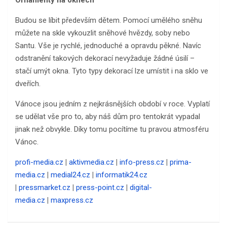
Budou se líbit především dětem. Pomocí umělého sněhu
můžete na skle vykouzlit sněhové hvězdy, soby nebo
Santu. Vše je rychlé, jednoduché a opravdu pěkné. Navíc
odstranění takových dekorací nevyžaduje žádné úsilí –
stačí umýt okna. Tyto typy dekorací lze umístit i na sklo ve
dveřích.
Vánoce jsou jedním z nejkrásnějších období v roce. Vyplatí
se udělat vše pro to, aby náš dům pro tentokrát vypadal
jinak než obvykle. Díky tomu pocítíme tu pravou atmosféru
Vánoc.
profi-media.cz
|
aktivmedia.cz
|
info-press.cz
|
prima-
media.cz
|
medial24.cz
|
informatik24.cz
|
pressmarket.cz
|
press-point.cz
|
digital-
media.cz
|
maxpress.cz