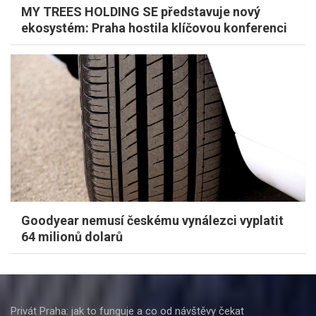
MY TREES HOLDING SE představuje nový
ekosystém: Praha hostila klíčovou konferenci
Goodyear nemusí českému vynálezci vyplatit
64 milionů dolarů
Privát Praha: jak to funguje a co od návštěvy čekat