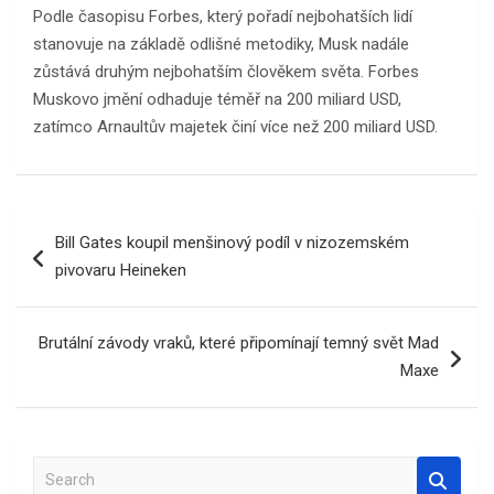
Podle časopisu Forbes, který pořadí nejbohatších lidí
stanovuje na základě odlišné metodiky, Musk nadále
zůstává druhým nejbohatším člověkem světa. Forbes
Muskovo jmění odhaduje téměř na 200 miliard USD,
zatímco Arnaultův majetek činí více než 200 miliard USD.
Navigace
Bill Gates koupil menšinový podíl v nizozemském
pro
pivovaru Heineken
příspěvek
Brutální závody vraků, které připomínají temný svět Mad
Maxe
S