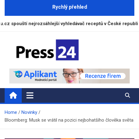
Skip
Rychlý přehled
to
content
ští nejrozsáhlejší vyhledávač receptů v České republice
Press24.cz
Zpravodajský a informační portál
Home
Novinky
Bloomberg: Musk se vrátil na pozici nejbohatšího člověka světa