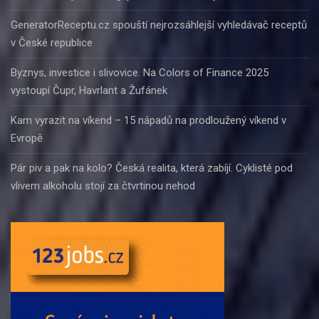
GeneratorReceptu.cz spouští nejrozsáhlejší vyhledávač receptů
v České republice
Byznys, investice i slivovice. Na Colors of Finance 2025
vystoupí Čupr, Havrlant a Žufánek
Kam vyrazit na víkend – 15 nápadů na prodloužený víkend v
Evropě
Pár piv a pak na kolo? Česká realita, která zabíjí. Cyklisté pod
vlivem alkoholu stojí za čtvrtinou nehod