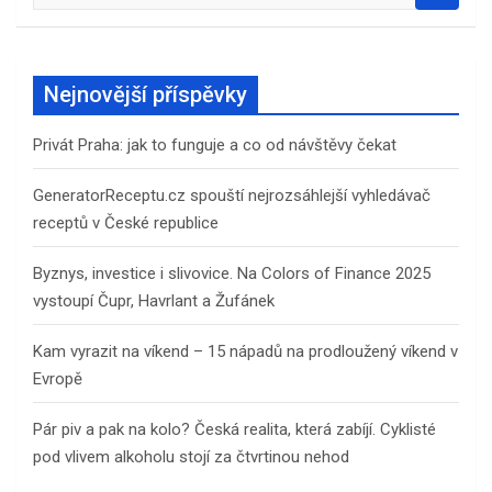
e
a
r
c
Nejnovější příspěvky
h
Privát Praha: jak to funguje a co od návštěvy čekat
GeneratorReceptu.cz spouští nejrozsáhlejší vyhledávač
receptů v České republice
Byznys, investice i slivovice. Na Colors of Finance 2025
vystoupí Čupr, Havrlant a Žufánek
Kam vyrazit na víkend – 15 nápadů na prodloužený víkend v
Evropě
Pár piv a pak na kolo? Česká realita, která zabíjí. Cyklisté
pod vlivem alkoholu stojí za čtvrtinou nehod