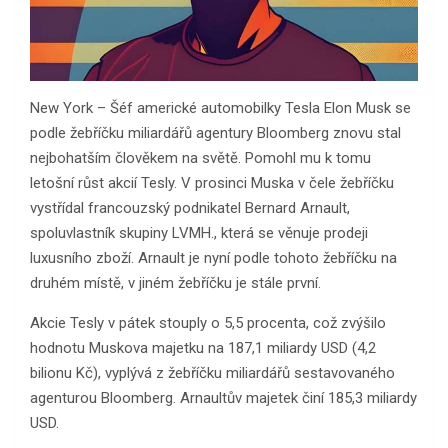
New York – Šéf americké automobilky Tesla Elon Musk se
podle žebříčku miliardářů agentury Bloomberg znovu stal
nejbohatším člověkem na světě. Pomohl mu k tomu
letošní růst akcií Tesly. V prosinci Muska v čele žebříčku
vystřídal francouzský podnikatel Bernard Arnault,
spoluvlastník skupiny LVMH., která se věnuje prodeji
luxusního zboží. Arnault je nyní podle tohoto žebříčku na
druhém místě, v jiném žebříčku je stále první.
Akcie Tesly v pátek stouply o 5,5 procenta, což zvýšilo
hodnotu Muskova majetku na 187,1 miliardy USD (4,2
bilionu Kč), vyplývá z žebříčku miliardářů sestavovaného
agenturou Bloomberg. Arnaultův majetek činí 185,3 miliardy
USD.