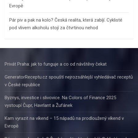
Evropě
Pár piv a pak na kolo? Česká realita, která zabíjí. Cyklisté
pod vlivem alkoholu stojí za čtvrtinou nehod
Privát Praha: jak to funguje a co od návštěvy čekat
GeneratorReceptu.cz spouští nejrozsáhlejší vyhledávač receptů
v České republice
Byznys, investice i slivovice. Na Colors of Finance 2025
vystoupí Čupr, Havrlant a Žufánek
Kam vyrazit na víkend – 15 nápadů na prodloužený víkend v
Evropě