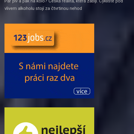
Pár piv a pak na kolo? Česká realita, která zabíjí. Cyklisté pod
vlivem alkoholu stojí za čtvrtinou nehod