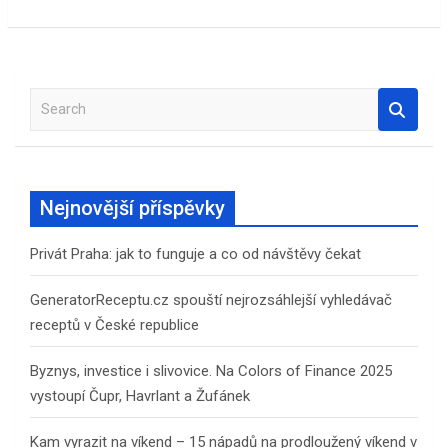
S
e
a
r
c
Nejnovější příspěvky
h
Privát Praha: jak to funguje a co od návštěvy čekat
GeneratorReceptu.cz spouští nejrozsáhlejší vyhledávač
receptů v České republice
Byznys, investice i slivovice. Na Colors of Finance 2025
vystoupí Čupr, Havrlant a Žufánek
Kam vyrazit na víkend – 15 nápadů na prodloužený víkend v