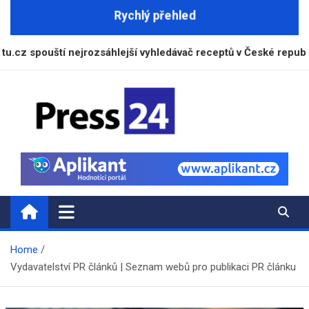
Skip
Rychlý přehled
to
content
uští nejrozsáhlejší vyhledávač receptů v České republice
Press24.cz
Zpravodajský a informační portál
Home
Vydavatelství PR článků | Seznam webů pro publikaci PR článku