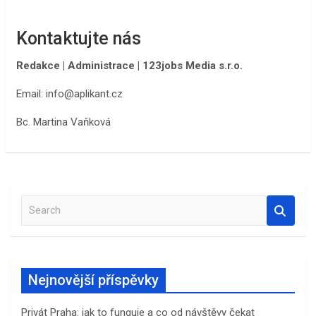
Kontaktujte nás
Redakce | Administrace | 123jobs Media s.r.o.
Email: info@aplikant.cz
ㅤBc. Martina Vaňková
S
e
a
r
c
Nejnovější příspěvky
h
Privát Praha: jak to funguje a co od návštěvy čekat