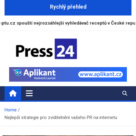
Skip
Rychlý přehled
to
content
uští nejrozsáhlejší vyhledávač receptů v České republice
Press24.cz
Zpravodajský a informační portál
Home
Nejlepší strategie pro zviditelnění vašeho PR na internetu