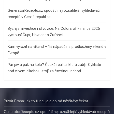
GeneratorReceptu.cz spouští nejrozsáhlejší vyhledávač
receptů v České republice
Byznys, investice i slivovice. Na Colors of Finance 2025
vystoupí Čupr, Havrlant a Žufánek
Kam vyrazit na víkend – 15 nápadů na prodloužený víkend v
Evropě
Pár piv a pak na kolo? Česká realita, která zabíjí. Cyklisté
pod vlivem alkoholu stojí za čtvrtinou nehod
Privát Praha: jak to funguje a co od návštěvy čekat
GeneratorReceptu.cz spouští nejrozsáhlejší vyhledávač receptů