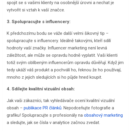
spojit se s vašimi klienty na osobnější úrovni a nechat je
vytvořit si vztah k vaší značce.
3. Spolupracujte s influencery:
K předchozímu bodu se váže další velmi šikovný tip –
spolupracujte s influencery. Ideálně takovými, kteří sdílí
hodnoty vaší značky. Influencer marketing není levná
záležitost, ale může se opravdu hodně vyplatit. Vaši klienti
totiž svým oblíbeným influencerům opravdu důvěřují. Když jim
tedy ukáží váš produkt a pochválí ho, řeknou že ho používají,
mnoho z jejich sledujících si ho půjde hned koupit.
4. Sdílejte kvalitní vizuální obsah:
Jak vaši zákazníci, tak vyhledávače ocení kvalitní vizuální
obsah –
publikace PR článků
. Nepodceňujte fotografie a
grafiku! Spolupracujte s profesionály na
obsahový marketing
a sledujte, jak se čísla v analytice začnou zvedat.